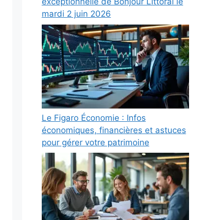
exceptionnelle de Bonjour Littoral le
mardi 2 juin 2026
Le Figaro Économie : Infos
économiques, financières et astuces
pour gérer votre patrimoine