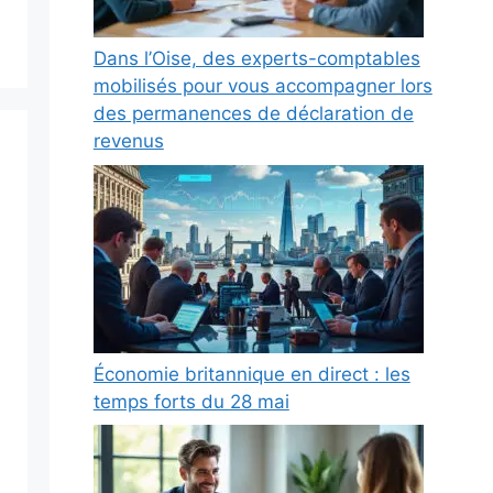
Dans l’Oise, des experts-comptables
mobilisés pour vous accompagner lors
des permanences de déclaration de
revenus
Économie britannique en direct : les
temps forts du 28 mai