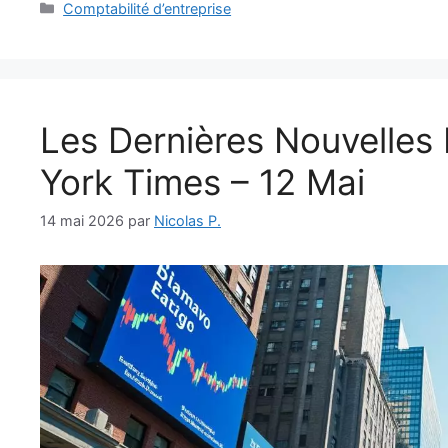
Catégories
Comptabilité d’entreprise
Les Dernières Nouvelle
York Times – 12 Mai
14 mai 2026
par
Nicolas P.