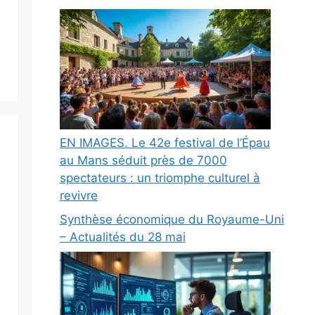
EN IMAGES. Le 42e festival de l’Épau
au Mans séduit près de 7000
spectateurs : un triomphe culturel à
revivre
Synthèse économique du Royaume-Uni
– Actualités du 28 mai