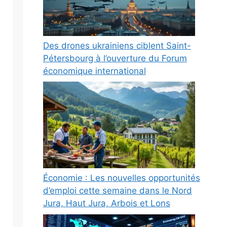
Des drones ukrainiens ciblent Saint-
Pétersbourg à l’ouverture du Forum
économique international
Économie : Les nouvelles opportunités
d’emploi cette semaine dans le Nord
Jura, Haut Jura, Arbois et Lons