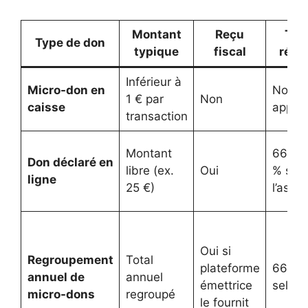
Montant
Reçu
Tau
Type de don
typique
fiscal
rédu
Inférieur à
Micro-don en
Non
1 € par
Non
caisse
applic
transaction
Montant
66 % 
Don déclaré en
libre (ex.
Oui
% sel
ligne
25 €)
l’assoc
Oui si
Regroupement
Total
plateforme
66 % /
annuel de
annuel
émettrice
selon 
micro-dons
regroupé
le fournit