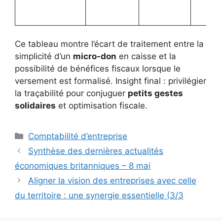
Ce tableau montre l’écart de traitement entre la
simplicité d’un
micro-don
en caisse et la
possibilité de bénéfices fiscaux lorsque le
versement est formalisé. Insight final : privilégier
la traçabilité pour conjuguer
petits gestes
solidaires
et optimisation fiscale.
Catégories
Comptabilité d’entreprise
Synthèse des dernières actualités
économiques britanniques – 8 mai
Aligner la vision des entreprises avec celle
du territoire : une synergie essentielle (3/3