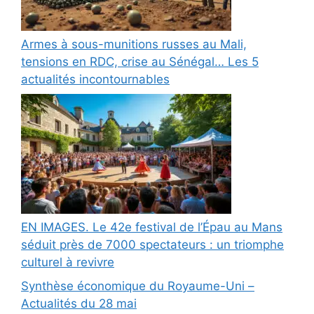
Armes à sous-munitions russes au Mali,
tensions en RDC, crise au Sénégal… Les 5
actualités incontournables
EN IMAGES. Le 42e festival de l’Épau au Mans
séduit près de 7000 spectateurs : un triomphe
culturel à revivre
Synthèse économique du Royaume-Uni –
Actualités du 28 mai