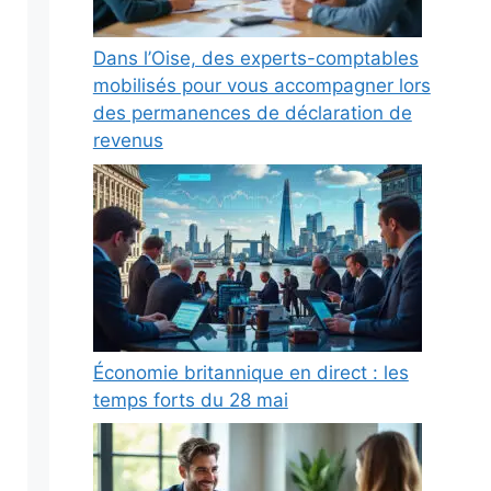
Dans l’Oise, des experts-comptables
mobilisés pour vous accompagner lors
des permanences de déclaration de
revenus
Économie britannique en direct : les
temps forts du 28 mai