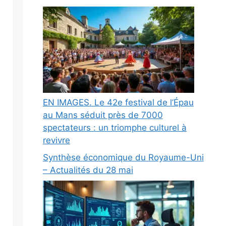
EN IMAGES. Le 42e festival de l’Épau
au Mans séduit près de 7000
spectateurs : un triomphe culturel à
revivre
Synthèse économique du Royaume-Uni
– Actualités du 28 mai