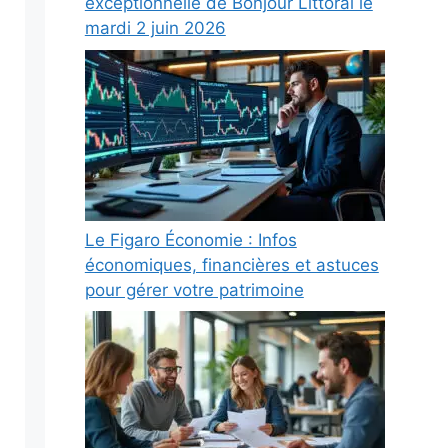
exceptionnelle de Bonjour Littoral le
mardi 2 juin 2026
Le Figaro Économie : Infos
économiques, financières et astuces
pour gérer votre patrimoine