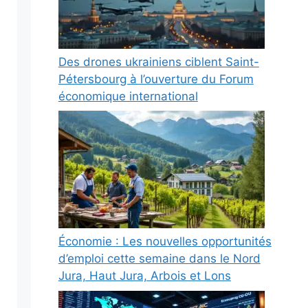
Des drones ukrainiens ciblent Saint-
Pétersbourg à l’ouverture du Forum
économique international
Économie : Les nouvelles opportunités
d’emploi cette semaine dans le Nord
Jura, Haut Jura, Arbois et Lons