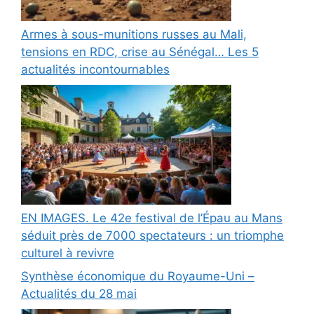
Armes à sous-munitions russes au Mali,
tensions en RDC, crise au Sénégal… Les 5
actualités incontournables
EN IMAGES. Le 42e festival de l’Épau au Mans
séduit près de 7000 spectateurs : un triomphe
culturel à revivre
Synthèse économique du Royaume-Uni –
Actualités du 28 mai