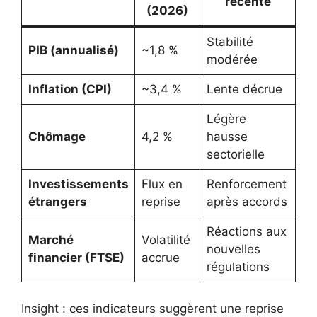
récente
(2026)
Stabilité
PIB (annualisé)
~1,8 %
modérée
Inflation (CPI)
~3,4 %
Lente décrue
Légère
Chômage
4,2 %
hausse
sectorielle
Investissements
Flux en
Renforcement
étrangers
reprise
après accords
Réactions aux
Marché
Volatilité
nouvelles
financier (FTSE)
accrue
régulations
Insight : ces indicateurs suggèrent une reprise