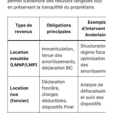
permet d’atteindre des résultats tangibles tout
en préservant la tranquillité du propriétaire.
Exemple
Type de
Obligations
d’intervention
revenus
principales
Anderlaine
Structuration d
Immatriculation,
Location
régime fiscal et
tenue des
meublée
optimisation
amortissements,
(LMNP/LMP)
des
déclaration BIC
amortissement
Déclaration
Analyse de
Location
foncière,
défiscalisation
nue
charges
et suivi des
(foncier)
déductibles,
dispositifs
dispositifs Pinel