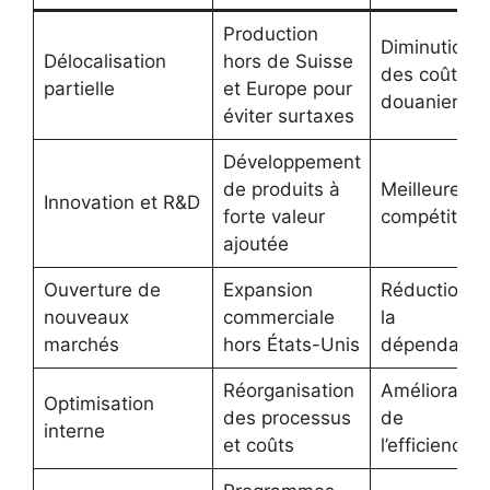
Production
Diminution
Délocalisation
hors de Suisse
des coûts
partielle
et Europe pour
douaniers
éviter surtaxes
Développement
de produits à
Meilleure
Innovation et R&D
forte valeur
compétitivit
ajoutée
Ouverture de
Expansion
Réduction d
nouveaux
commerciale
la
marchés
hors États-Unis
dépendanc
Réorganisation
Amélioratio
Optimisation
des processus
de
interne
et coûts
l’efficience