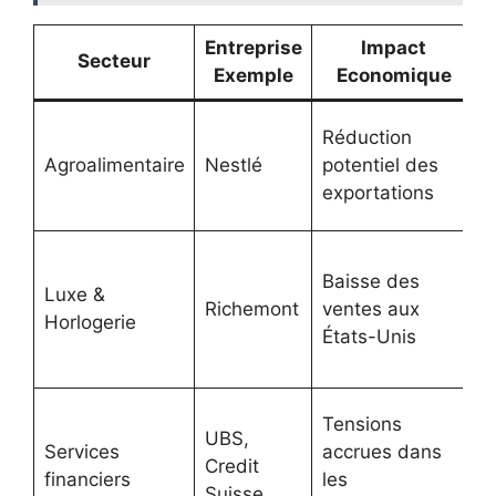
Entreprise
Impact
Secteur
Exemple
Economique
P
Réduction
b
Agroalimentaire
Nestlé
potentiel des
e
exportations
l
R
Baisse des
l
Luxe &
Richemont
ventes aux
d
Horlogerie
États-Unis
p
d
R
Tensions
UBS,
r
Services
accrues dans
Credit
e
financiers
les
Suisse
r