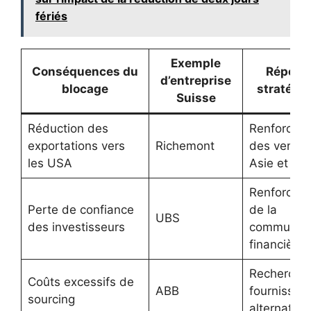
fériés
Exemple
Conséquences du
Répons
d’entreprise
blocage
stratégi
Suisse
Réduction des
Renforcem
exportations vers
Richemont
des ventes
les USA
Asie et Eu
Renforcem
Perte de confiance
de la
UBS
des investisseurs
communica
financière
Recherche
Coûts excessifs de
ABB
fournisseu
sourcing
alternatifs