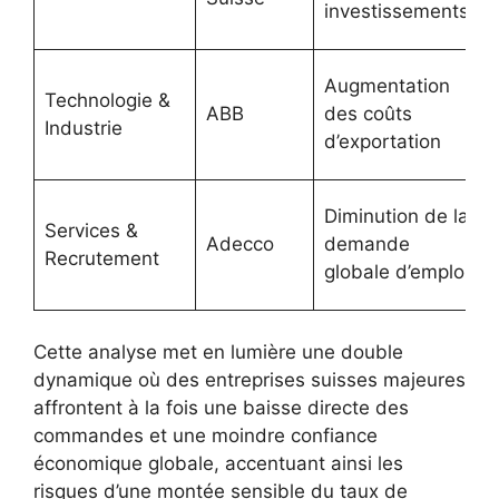
investissements
p
C
Augmentation
Technologie &
d
ABB
des coûts
Industrie
l
d’exportation
s
C
Diminution de la
Services &
Adecco
demande
Recrutement
o
globale d’emploi
d
Cette analyse met en lumière une double
dynamique où des entreprises suisses majeures
affrontent à la fois une baisse directe des
commandes et une moindre confiance
économique globale, accentuant ainsi les
risques d’une montée sensible du taux de