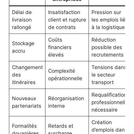
Délai de
Insatisfaction
Pression sur
livraison
client et rupture
les emplois liés
rallongé
de contrats
à la logistique
Coûts
Réduction
Stockage
financiers
possible des
accru
élevés
recrutements
Changement
Tensions dans
Complexité
des
le secteur
opérationnelle
itinéraires
transport
Requalification
Nouveaux
Réorganisation
professionnelle
partenariats
interne
nécessaire
Création
Formalités
Retards et
d’emplois dans
douanières
surcharge