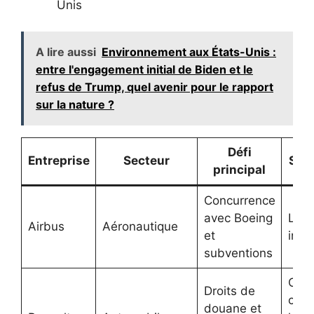
Unis
A lire aussi
Environnement aux États-Unis :
entre l'engagement initial de Biden et le
refus de Trump, quel avenir pour le rapport
sur la nature ?
Défi
Entreprise
Secteur
Stra
principal
Concurrence
avec Boeing
Lobb
Airbus
Aéronautique
et
inno
subventions
Opti
Droits de
chaî
douane et