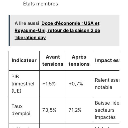
États membres
A lire aussi
Doze d'économie : USA et
Royaume-Uni, retour de la saison 2 de
'liberation day
Avant
Après
Indicateur
Impact estim
tensions
tensions
PIB
Ralentissemen
trimestriel
+1,5%
+0,7%
notable
(UE)
Baisse liée au
Taux
73,5%
71,2%
secteurs
d’emploi
impactés