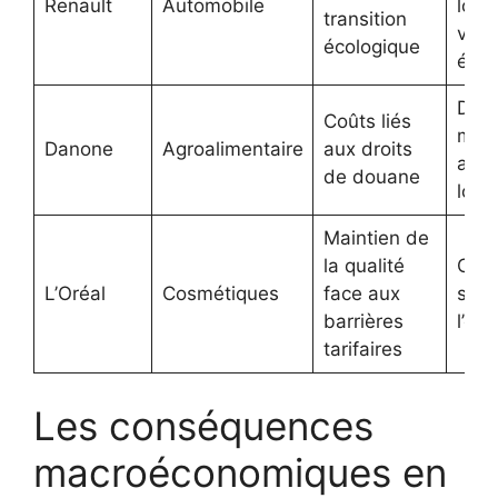
Renault
Automobile
logi
transition
véhi
écologique
élec
Dive
Coûts liés
marc
Danone
Agroalimentaire
aux droits
appr
de douane
local
Maintien de
la qualité
Com
L’Oréal
Cosmétiques
face aux
sur l
barrières
l’ori
tarifaires
Les conséquences
macroéconomiques en