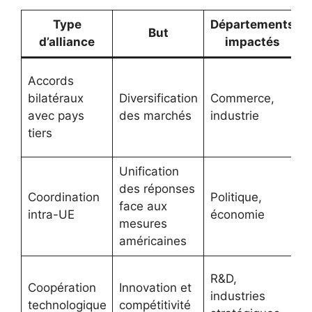
Type
Départements
But
d’alliance
impactés
Accords
l
bilatéraux
Diversification
Commerce,
avec pays
des marchés
industrie
tiers
Unification
des réponses
Coordination
Politique,
face aux
intra-UE
économie
mesures
américaines
R&D,
Coopération
Innovation et
industries
technologique
compétitivité