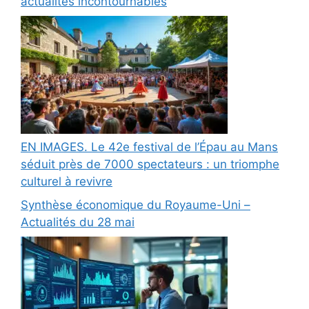
actualités incontournables
EN IMAGES. Le 42e festival de l’Épau au Mans
séduit près de 7000 spectateurs : un triomphe
culturel à revivre
Synthèse économique du Royaume-Uni –
Actualités du 28 mai