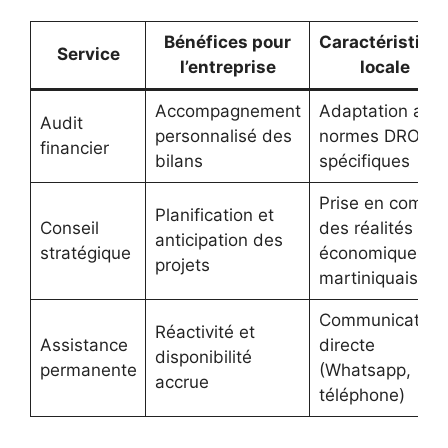
Bénéfices pour
Caractéristiqu
Service
l’entreprise
locale
Accompagnement
Adaptation aux
Audit
personnalisé des
normes DROM
financier
bilans
spécifiques
Prise en compt
Planification et
Conseil
des réalités
anticipation des
stratégique
économiques
projets
martiniquaises
Communication
Réactivité et
Assistance
directe
disponibilité
permanente
(Whatsapp,
accrue
téléphone)