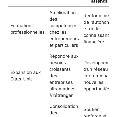
attendu
Amélioration
Renforcement
des
de l’autonomie
Formations
compétences
et de la
professionnelles
chez les
connaissance
entrepreneurs
financière
et particuliers
Répondre aux
besoins
Développement
croissants
d’un réseau
Expansion aux
des
international et
États-Unis
entreprises
nouvelles
ultramarines
opportunités
à l’étranger
Consolidation
Soutien
des
renforcé et