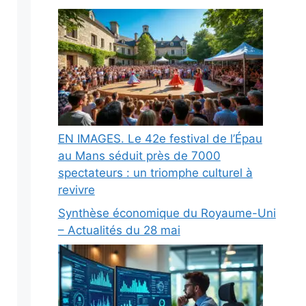
EN IMAGES. Le 42e festival de l’Épau
au Mans séduit près de 7000
spectateurs : un triomphe culturel à
revivre
Synthèse économique du Royaume-Uni
– Actualités du 28 mai