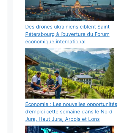
Des drones ukrainiens ciblent Saint-
Pétersbourg à l’ouverture du Forum
économique international
Économie : Les nouvelles opportunités
d’emploi cette semaine dans le Nord
Jura, Haut Jura, Arbois et Lons