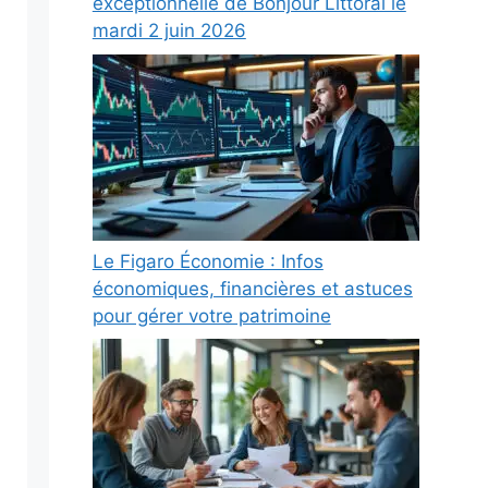
exceptionnelle de Bonjour Littoral le
mardi 2 juin 2026
Le Figaro Économie : Infos
économiques, financières et astuces
pour gérer votre patrimoine