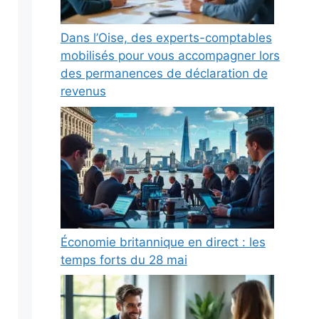
Dans l’Oise, des experts-comptables
mobilisés pour vous accompagner lors
des permanences de déclaration de
revenus
Économie britannique en direct : les
temps forts du 28 mai