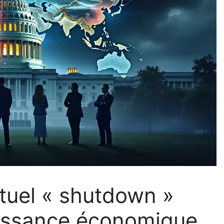
ntuel « shutdown »
puissance économique