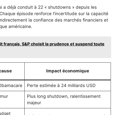
qui a déjà conduit à 22 « shutdowns » depuis les
haque épisode renforce l’incertitude sur la capacité
 indirectement la confiance des marchés financiers et
ique américaine.
t français, S&P choisit la prudence et suspend toute
 cause
Impact économique
’Obamacare
Perte estimée à 24 milliards USD
 mur
Plus long shutdown, ralentissement
majeur
udget