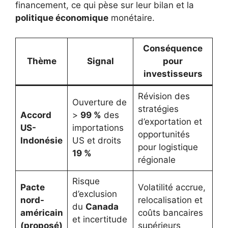
financement, ce qui pèse sur leur bilan et la
politique économique
monétaire.
Conséquence
Thème
Signal
pour
investisseurs
Révision des
Ouverture de
stratégies
Accord
>
99 %
des
d’exportation et
US-
importations
opportunités
Indonésie
US et droits
pour logistique
19 %
régionale
Risque
Pacte
Volatilité accrue,
d’exclusion
nord-
relocalisation et
du
Canada
américain
coûts bancaires
et incertitude
(proposé)
supérieurs