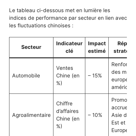
Le tableau ci-dessous met en lumière les
indices de performance par secteur en lien avec
les fluctuations chinoises :
Indicateur
Impact
Répon
Secteur
clé
estimé
stratégi
Renforce
Ventes
des marc
Automobile
Chine (en
– 15%
européens
%)
américain
Promotio
Chiffre
accrue en
d’affaires
Agroalimentaire
– 10%
Asie du S
Chine (en
Est et en
%)
Europe