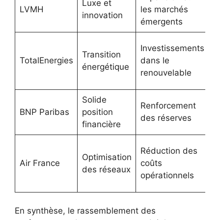
Luxe et
C
LVMH
les marchés
innovation
d
émergents
A
Investissements
Transition
d
TotalEnergies
dans le
énergétique
d
renouvelable
3
Solide
Renforcement
R
BNP Paribas
position
des réserves
s
financière
L
Réduction des
Optimisation
p
Air France
coûts
des réseaux
d
opérationnels
b
En synthèse, le rassemblement des