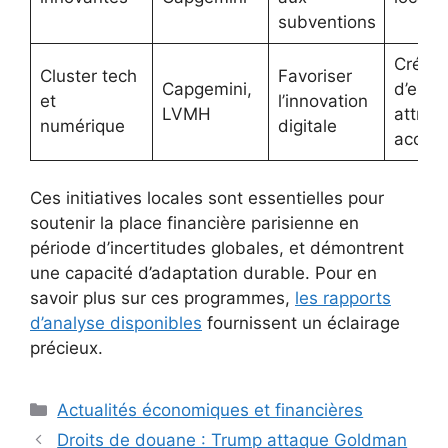
subventions
Créati
Cluster tech
Favoriser
Capgemini,
d’empl
et
l’innovation
LVMH
attract
numérique
digitale
accrue
Ces initiatives locales sont essentielles pour
soutenir la place financière parisienne en
période d’incertitudes globales, et démontrent
une capacité d’adaptation durable. Pour en
savoir plus sur ces programmes,
les rapports
d’analyse disponibles
fournissent un éclairage
précieux.
Catégories
Actualités économiques et financières
Droits de douane : Trump attaque Goldman