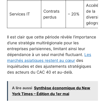
Accélérat
Contrats
de la
Services IT
– 20%
perdus
diversific
géograph
Il est clair que cette période révèle l’importance
d’une stratégie multirégionale pour les
entreprises parisiennes, limitant ainsi leur
dépendance à un seul marché fluctuant.
Les
marchés asiatiques restent au cœur
des
inquiétudes et des ajustements stratégiques
des acteurs du CAC 40 et au-delà.
A lire aussi
Synthèse économique du New
York Times – Édition du 1er mai