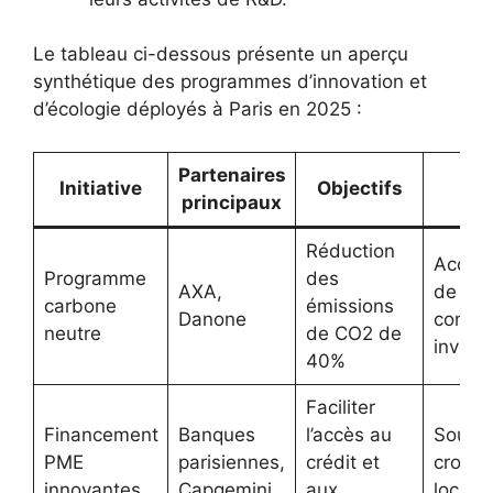
Le tableau ci-dessous présente un aperçu
synthétique des programmes d’innovation et
d’écologie déployés à Paris en 2025 :
Partenaires
Im
Initiative
Objectifs
principaux
at
Réduction
Accro
Programme
des
AXA,
de la
carbone
émissions
Danone
confia
neutre
de CO2 de
invest
40%
Faciliter
Financement
Banques
l’accès au
Soutie
PME
parisiennes,
crédit et
croiss
innovantes
Capgemini
aux
locale