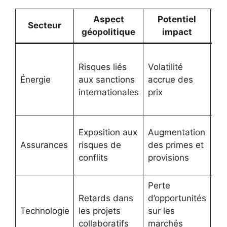
Aspect
Potentiel
Secteur
géopolitique
impact
Re
Risques liés
Volatilité
de
Énergie
aux sanctions
accrue des
pa
internationales
prix
av
ac
Re
Exposition aux
Augmentation
de
Assurances
risques de
des primes et
div
conflits
provisions
pr
Perte
Dé
Retards dans
d’opportunités
de
Technologie
les projets
sur les
ma
collaboratifs
marchés