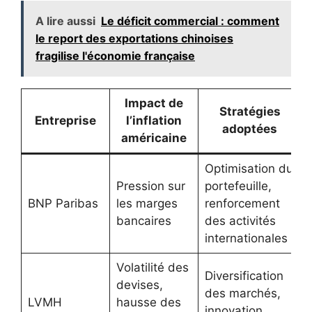
A lire aussi
Le déficit commercial : comment
le report des exportations chinoises
fragilise l'économie française
Impact de
Stratégies
Entreprise
l’inflation
adoptées
américaine
Optimisation du
Pression sur
portefeuille,
BNP Paribas
les marges
renforcement
bancaires
des activités
internationales
Volatilité des
Diversification
devises,
des marchés,
LVMH
hausse des
innovation