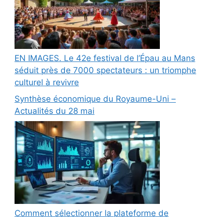
EN IMAGES. Le 42e festival de l’Épau au Mans
séduit près de 7000 spectateurs : un triomphe
culturel à revivre
Synthèse économique du Royaume-Uni –
Actualités du 28 mai
Comment sélectionner la plateforme de