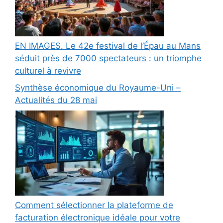
EN IMAGES. Le 42e festival de l’Épau au Mans
séduit près de 7000 spectateurs : un triomphe
culturel à revivre
Synthèse économique du Royaume-Uni –
Actualités du 28 mai
Comment sélectionner la plateforme de
facturation électronique idéale pour votre