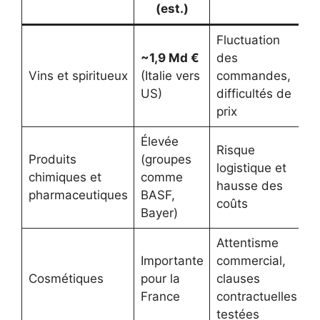
(est.)
Fluctuation
~1,9 Md €
des
M
Vins et spiritueux
(Italie vers
commandes,
n
US)
difficultés de
p
prix
Élevée
Risque
Produits
(groupes
R
logistique et
chimiques et
comme
p
hausse des
pharmaceutiques
BASF,
a
coûts
Bayer)
Attentisme
R
Importante
commercial,
r
Cosmétiques
pour la
clauses
i
France
contractuelles
e
testées