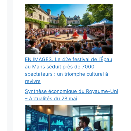
EN IMAGES. Le 42e festival de l’Épau
au Mans séduit près de 7000
spectateurs : un triomphe culturel à
revivre
Synthèse économique du Royaume-Uni
– Actualités du 28 mai