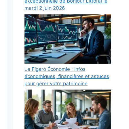
exceptionnelle de Bonjour Littoral le
mardi 2 juin 2026
Le Figaro Économie : Infos
économiques, financières et astuces
pour gérer votre patrimoine