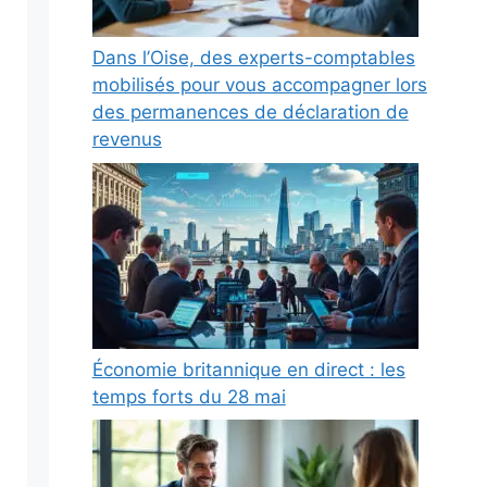
Dans l’Oise, des experts-comptables
mobilisés pour vous accompagner lors
des permanences de déclaration de
revenus
Économie britannique en direct : les
temps forts du 28 mai