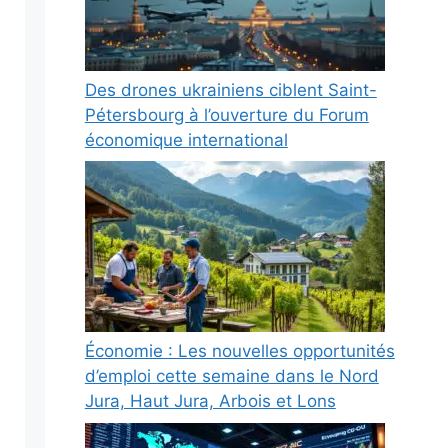
Des drones ukrainiens ciblent Saint-
Pétersbourg à l’ouverture du Forum
économique international
Économie : Les nouvelles opportunités
d’emploi cette semaine dans le Nord
Jura, Haut Jura, Arbois et Lons