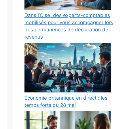
Dans l’Oise, des experts-comptables
mobilisés pour vous accompagner lors
des permanences de déclaration de
revenus
Économie britannique en direct : les
temps forts du 28 mai