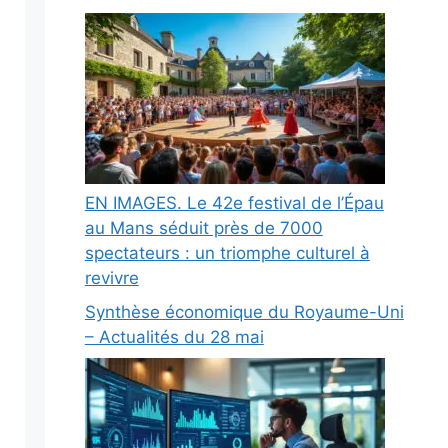
EN IMAGES. Le 42e festival de l’Épau
au Mans séduit près de 7000
spectateurs : un triomphe culturel à
revivre
Synthèse économique du Royaume-Uni
– Actualités du 28 mai