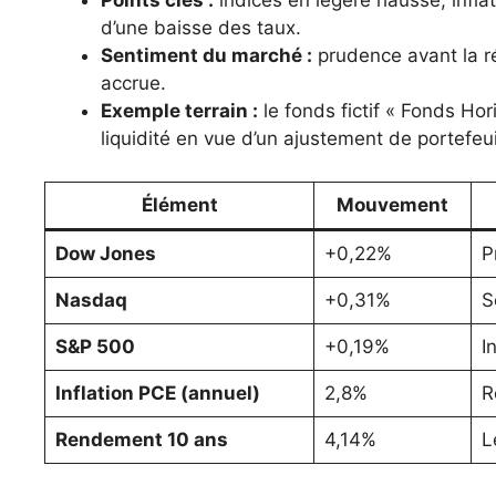
Points clés :
indices en légère hausse, infla
d’une baisse des taux.
Sentiment du marché :
prudence avant la ré
accrue.
Exemple terrain :
le fonds fictif « Fonds Hor
liquidité en vue d’un ajustement de portefeui
Élément
Mouvement
Dow Jones
+0,22%
P
Nasdaq
+0,31%
S
S&P 500
+0,19%
I
Inflation PCE (annuel)
2,8%
R
Rendement 10 ans
4,14%
L