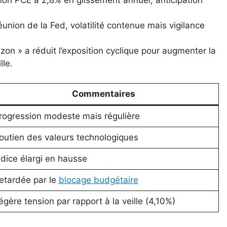
tion PCE à 2,8% en glissement annuel, anticipation
union de la Fed, volatilité contenue mais vigilance
izon » a réduit l’exposition cyclique pour augmenter la
lle.
Commentaires
rogression modeste mais régulière
outien des valeurs technologiques
ndice élargi en hausse
etardée par le
blocage budgétaire
égère tension par rapport à la veille (4,10%)