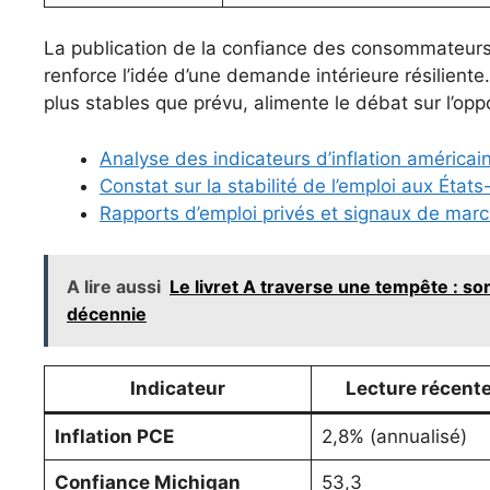
La publication de la confiance des consommateurs 
renforce l’idée d’une demande intérieure résiliente
plus stables que prévu, alimente le débat sur l’opp
Analyse des indicateurs d’inflation américai
Constat sur la stabilité de l’emploi aux États
Rapports d’emploi privés et signaux de mar
A lire aussi
Le livret A traverse une tempête : son
décennie
Indicateur
Lecture récent
Inflation PCE
2,8% (annualisé)
Confiance Michigan
53,3