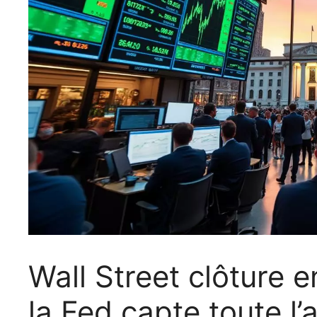
Wall Street clôture 
la Fed capte toute l