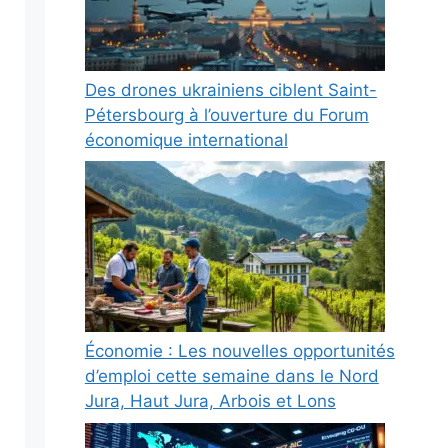
Des drones ukrainiens ciblent Saint-
Pétersbourg à l’ouverture du Forum
économique international
Économie : Les nouvelles opportunités
d’emploi cette semaine dans le Nord
Jura, Haut Jura, Arbois et Lons