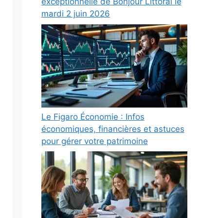
exceptionnelle de Bonjour Littoral le
mardi 2 juin 2026
Le Figaro Économie : Infos
économiques, financières et astuces
pour gérer votre patrimoine