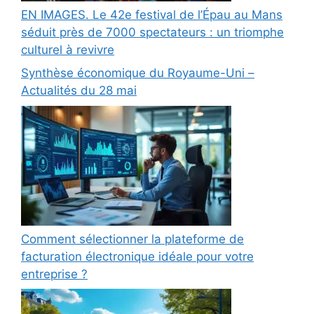
EN IMAGES. Le 42e festival de l’Épau au Mans
séduit près de 7000 spectateurs : un triomphe
culturel à revivre
Synthèse économique du Royaume-Uni –
Actualités du 28 mai
Comment sélectionner la plateforme de
facturation électronique idéale pour votre
entreprise ?