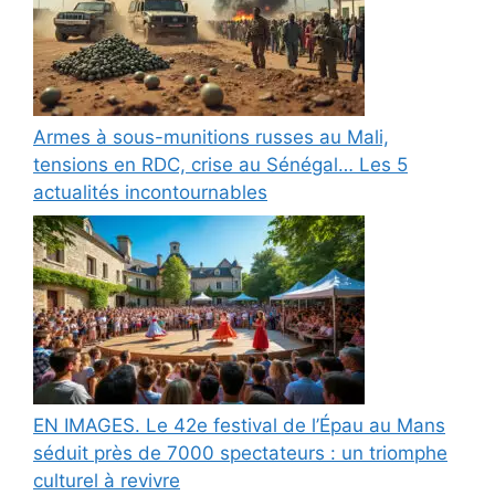
Armes à sous-munitions russes au Mali,
tensions en RDC, crise au Sénégal… Les 5
actualités incontournables
EN IMAGES. Le 42e festival de l’Épau au Mans
séduit près de 7000 spectateurs : un triomphe
culturel à revivre