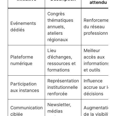
attendu
Congrès
thématiques
Renforcement
Evénements
annuels,
du réseau
dédiés
ateliers
professionnel
régionaux
Lieu
Meilleur
Plateforme
d’échanges,
accès aux
numérique
ressources et
informations
formations
et outils
Représentation
Influence
Participation
institutionnelle
accrue sur les
aux instances
renforcée
décisions
Newsletter,
Communication
Augmentation
médias
ciblée
de la visibilité