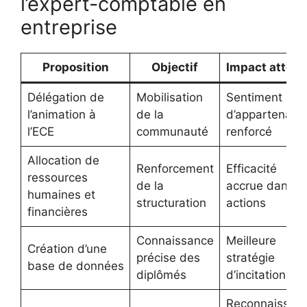
l’expert-comptable en
entreprise
Proposition
Objectif
Impact atten
Délégation de
Mobilisation
Sentiment
l’animation à
de la
d’appartenanc
l’ECE
communauté
renforcé
Allocation de
Renforcement
Efficacité
ressources
de la
accrue dans l
humaines et
structuration
actions
financières
Connaissance
Meilleure
Création d’une
précise des
stratégie
base de données
diplômés
d’incitation
Reconnaissan