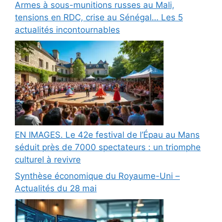
Armes à sous-munitions russes au Mali,
tensions en RDC, crise au Sénégal… Les 5
actualités incontournables
EN IMAGES. Le 42e festival de l’Épau au Mans
séduit près de 7000 spectateurs : un triomphe
culturel à revivre
Synthèse économique du Royaume-Uni –
Actualités du 28 mai