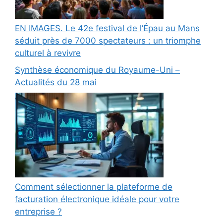
EN IMAGES. Le 42e festival de l’Épau au Mans
séduit près de 7000 spectateurs : un triomphe
culturel à revivre
Synthèse économique du Royaume-Uni –
Actualités du 28 mai
Comment sélectionner la plateforme de
facturation électronique idéale pour votre
entreprise ?