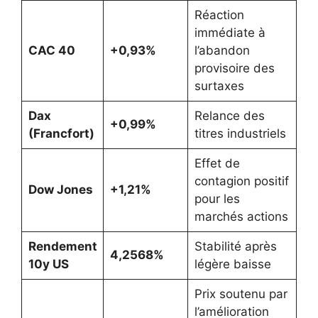
Réaction
immédiate à
CAC 40
+0,93%
l’abandon
provisoire des
surtaxes
Dax
Relance des
+0,99%
(Francfort)
titres industriels
Effet de
contagion positif
Dow Jones
+1,21%
pour les
marchés actions
Rendement
Stabilité après
4,2568%
10y US
légère baisse
Prix soutenu par
l’amélioration