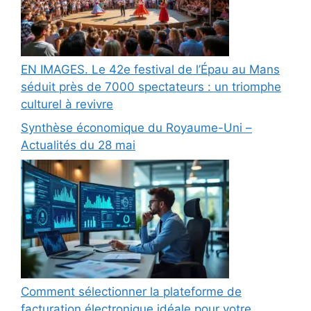
EN IMAGES. Le 42e festival de l’Épau au Mans
séduit près de 7000 spectateurs : un triomphe
culturel à revivre
Synthèse économique du Royaume-Uni –
Actualités du 28 mai
Comment sélectionner la plateforme de
facturation électronique idéale pour votre