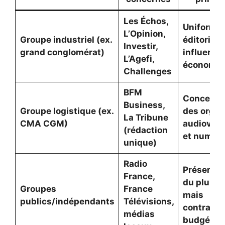
Les Échos,
Uniformis
L’Opinion,
Groupe industriel (ex.
éditoriale
Investir,
grand conglomérat)
influence
L’Agefi,
économiq
Challenges
BFM
Concentra
Business,
Groupe logistique (ex.
des orga
La Tribune
CMA CGM)
audiovisu
(rédaction
et numér
unique)
Radio
Préservat
France,
du plural
Groupes
France
mais
publics/indépendants
Télévisions,
contraint
médias
budgétair