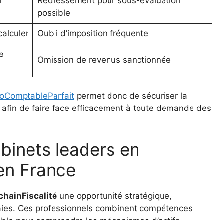
n
Redressement pour sous-évaluation
possible
alculer
Oubli d’imposition fréquente
e
Omission de revenus sanctionnée
toComptableParfait
permet donc de sécuriser la
ves afin de faire face efficacement à toute demande des
binets leaders en
 en France
chainFiscalité
une opportunité stratégique,
aies. Ces professionnels combinent compétences