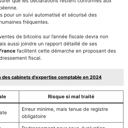
surer que les déclarations restent conformes aux
opéenne.
s pour un suivi automatisé et sécurisé des
 humaines fréquentes.
s ventes de bitcoins sur l’année fiscale devra non
s aussi joindre un rapport détaillé de ses
France
facilitent cette démarche en proposant des
edressement fiscal.
n des cabinets d'expertise comptable en 2024
ale
Risque si mal traité
Erreur minime, mais tenue de registre
ate
obligatoire