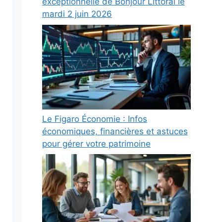
exceptionnelle de Bonjour Littoral le
mardi 2 juin 2026
Le Figaro Économie : Infos
économiques, financières et astuces
pour gérer votre patrimoine