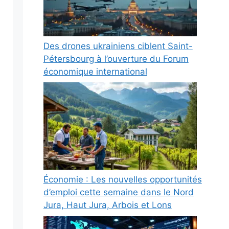
Des drones ukrainiens ciblent Saint-
Pétersbourg à l’ouverture du Forum
économique international
Économie : Les nouvelles opportunités
d’emploi cette semaine dans le Nord
Jura, Haut Jura, Arbois et Lons