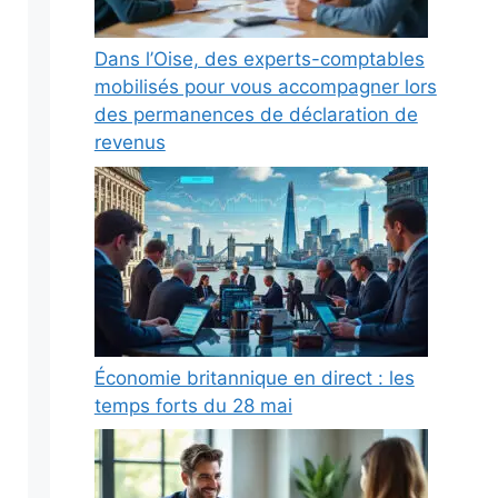
Dans l’Oise, des experts-comptables
mobilisés pour vous accompagner lors
des permanences de déclaration de
revenus
Économie britannique en direct : les
temps forts du 28 mai