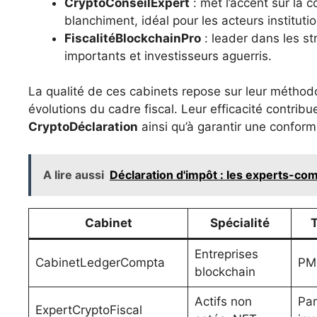
CryptoConseilExpert
: met l’accent sur la c
blanchiment, idéal pour les acteurs instituti
FiscalitéBlockchainPro
: leader dans les str
importants et investisseurs aguerris.
La qualité de ces cabinets repose sur leur méthod
évolutions du cadre fiscal. Leur efficacité contribue
CryptoDéclaration
ainsi qu’à garantir une conformi
A lire aussi
Déclaration d'impôt : les experts-co
Cabinet
Spécialité
T
Entreprises
CabinetLedgerCompta
PME
blockchain
Actifs non
Par
ExpertCryptoFiscal