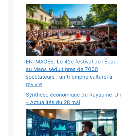
EN IMAGES. Le 42e festival de l’Épau
au Mans séduit près de 7000
spectateurs : un triomphe culturel à
revivre
Synthèse économique du Royaume-Uni
– Actualités du 28 mai