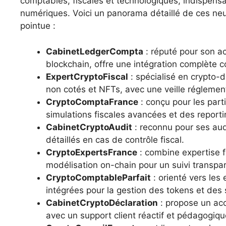
comptables, fiscales et technologiques, indispens
numériques. Voici un panorama détaillé de ces neu
pointue :
CabinetLedgerCompta
: réputé pour son 
blockchain, offre une intégration complète c
ExpertCryptoFiscal
: spécialisé en crypto-d
non cotés et NFTs, avec une veille réglemen
CryptoComptaFrance
: conçu pour les part
simulations fiscales avancées et des report
CabinetCryptoAudit
: reconnu pour ses audi
détaillés en cas de contrôle fiscal.
CryptoExpertsFrance
: combine expertise f
modélisation on-chain pour un suivi transpar
CryptoComptableParfait
: orienté vers les
intégrées pour la gestion des tokens et des 
CabinetCryptoDéclaration
: propose un ac
avec un support client réactif et pédagogiqu