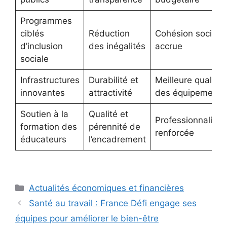
Programmes
ciblés
Réduction
Cohésion sociale
d’inclusion
des inégalités
accrue
sociale
Infrastructures
Durabilité et
Meilleure qualité
innovantes
attractivité
des équipements
Soutien à la
Qualité et
Professionnalisat
formation des
pérennité de
renforcée
éducateurs
l’encadrement
Catégories
Actualités économiques et financières
Santé au travail : France Défi engage ses
équipes pour améliorer le bien-être