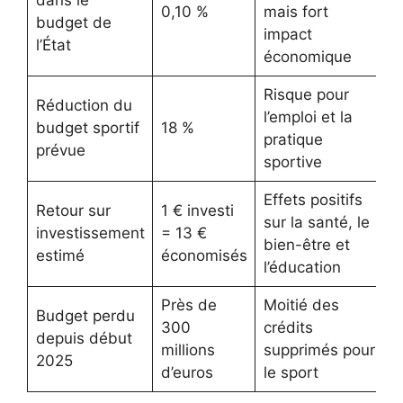
dans le
0,10 %
mais fort
budget de
impact
l’État
économique
Risque pour
Réduction du
l’emploi et la
budget sportif
18 %
pratique
prévue
sportive
Effets positifs
Retour sur
1 € investi
sur la santé, le
investissement
= 13 €
bien-être et
estimé
économisés
l’éducation
Près de
Moitié des
Budget perdu
300
crédits
depuis début
millions
supprimés pour
2025
d’euros
le sport