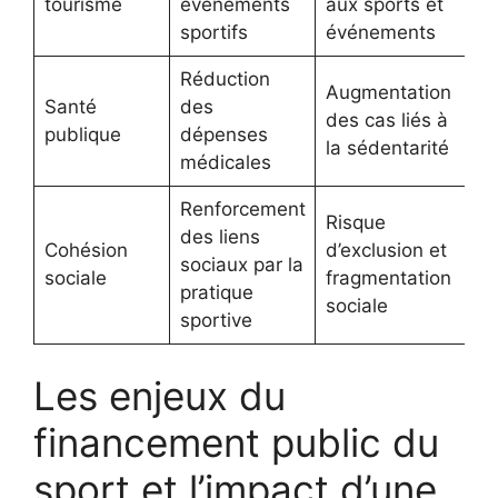
tourisme
événements
aux sports et
sportifs
événements
Réduction
Augmentation
Santé
des
des cas liés à
publique
dépenses
la sédentarité
médicales
Renforcement
Risque
des liens
Cohésion
d’exclusion et
sociaux par la
sociale
fragmentation
pratique
sociale
sportive
Les enjeux du
financement public du
sport et l’impact d’une