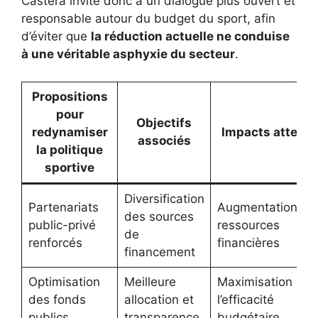
Castéra invite donc à un dialogue plus ouvert et
responsable autour du budget du sport, afin
d’éviter que
la réduction actuelle ne conduise
à une véritable asphyxie du secteur
.
Propositions
pour
Objectifs
redynamiser
Impacts attend
associés
la politique
sportive
Diversification
Partenariats
Augmentation de
des sources
public-privé
ressources
de
renforcés
financières
financement
Optimisation
Meilleure
Maximisation de
des fonds
allocation et
l’efficacité
publics
transparence
budgétaire