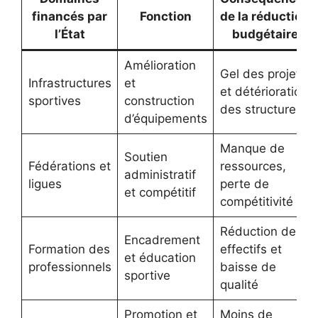
financés par
Fonction
de la réduction
l’État
budgétaire
Amélioration
Gel des projets
Infrastructures
et
et détérioration
sportives
construction
des structures
d’équipements
Manque de
Soutien
Fédérations et
ressources,
administratif
ligues
perte de
et compétitif
compétitivité
Réduction des
Encadrement
Formation des
effectifs et
et éducation
professionnels
baisse de
sportive
qualité
Promotion et
Moins de