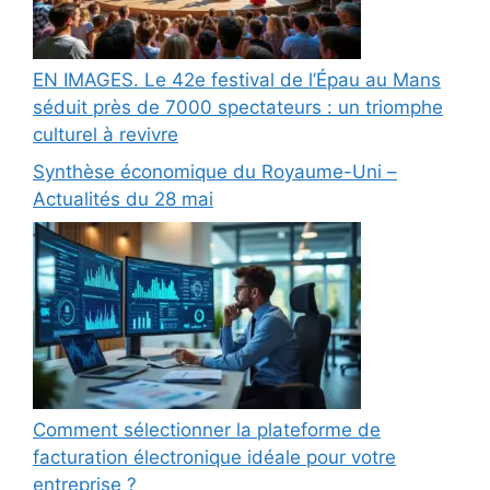
EN IMAGES. Le 42e festival de l’Épau au Mans
séduit près de 7000 spectateurs : un triomphe
culturel à revivre
Synthèse économique du Royaume-Uni –
Actualités du 28 mai
Comment sélectionner la plateforme de
facturation électronique idéale pour votre
entreprise ?